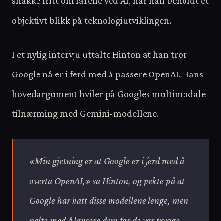
snakke fritt om farene ved AI, har han beholdt et
objektivt blikk på teknologiutviklingen.
I et nylig intervju uttalte Hinton at han tror
Google nå er i ferd med å passere OpenAI. Hans
hovedargument hviler på Googles multimodale
tilnærming med Gemini-modellene.
«Min gjetning er at Google er i ferd med å
overta OpenAI,» sa Hinton, og pekte på at
Google har hatt disse modellene lenge, men
nølte med å lansere dem før de var trygge