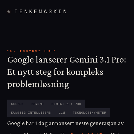
TENKEMASKIN
19. februar 2026
Google lanserer Gemini 3.1 Pro:
Et nytt steg for kompleks
problemløsning
GOOGLE
GEMINI
GEMINI 3.1 PRO
KUNSTIG INTELLIGENS
LLM
TEKNOLOGINYHETER
Google har i dag annonsert neste generasjon av