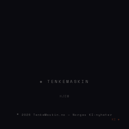
◈ TENKEMASKIN
HJEM
© 2026 TenkeMaskin.no — Norges KI-nyheter
KI ◈