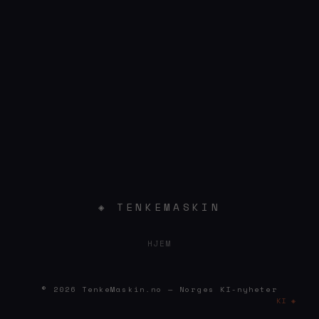
◈ TENKEMASKIN
HJEM
© 2026 TenkeMaskin.no — Norges KI-nyheter
KI ◈