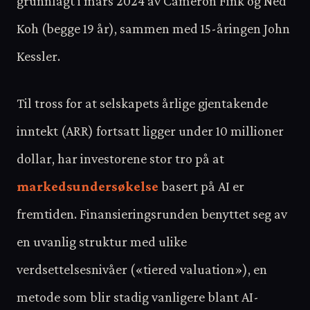
grunnlagt i mars 2024 av Cameron Fink og Ned
Koh (begge 19 år), sammen med 15-åringen John
Kessler.
Til tross for at selskapets årlige gjentakende
inntekt (ARR) fortsatt ligger under 10 millioner
dollar, har investorene stor tro på at
markedsundersøkelse
basert på AI er
fremtiden. Finansieringsrunden benyttet seg av
en uvanlig struktur med ulike
verdsettelsesnivåer («tiered valuation»), en
metode som blir stadig vanligere blant AI-